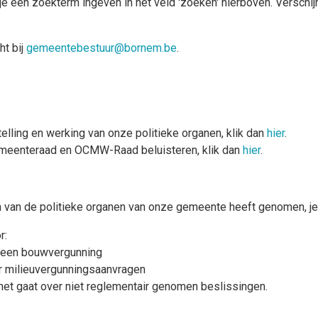
je een zoekterm ingeven in het veld 'zoeken' hierboven. Verschijn
ht bij
gemeentebestuur@bornem.be
.
lling en werking van onze politieke organen, klik dan
hier
.
 gemeenteraad en OCMW-Raad beluisteren, klik dan
hier
.
n van de politieke organen van onze gemeente heeft genomen, je 
r:
 een bouwvergunning
r milieuvergunningsaanvragen
het gaat over niet reglementair genomen beslissingen.