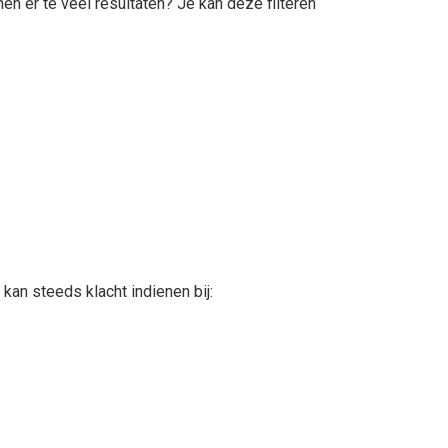
en er te veel resultaten? Je kan deze filteren
kan steeds klacht indienen bij: