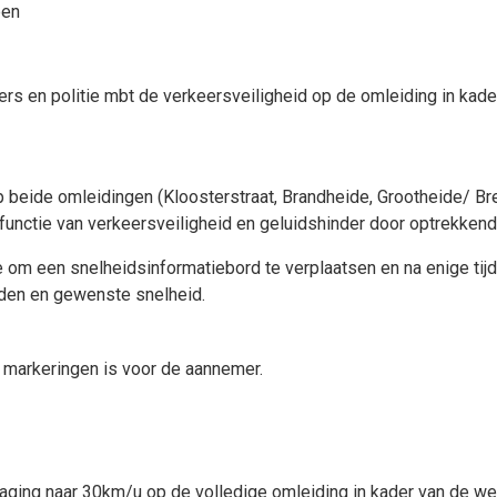
pen
gers en politie mbt de verkeersveiligheid op de omleiding in k
 beide omleidingen (Kloosterstraat, Brandheide, Grootheide/ Bre
 functie van verkeersveiligheid en geluidshinder door optrekke
e om een snelheidsinformatiebord te verplaatsen en na enige tij
eden en gewenste snelheid.
n markeringen is voor de aannemer.
ging naar 30km/u op de volledige omleiding in kader van de werk