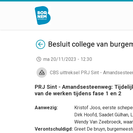
Terug
Besluit
college van burge
ma 20/11/2023 - 12:30
CBS uittreksel PRJ Sint - Amandsesteenw
PRJ Sint - Amandsesteenweg: Tijdelijk
van de werken tijdens fase 1 en 2
Aanwezig:
Kristof Joos
, eerste schepe
Dirk Hoofd
,
Saadet Gülhan
,
L
Wendy Van Zeebroeck
, waa
Verontschuldigd:
Greet De bruyn
, burgemeest