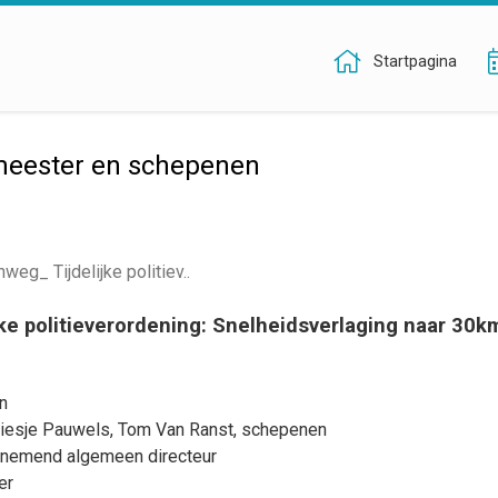
Startpagina
meester en schepenen
eg_ Tijdelijke politiev..
e politieverordening: Snelheidsverlaging naar 30km
n
iesje Pauwels
,
Tom Van Ranst
, schepenen
rnemend algemeen directeur
er