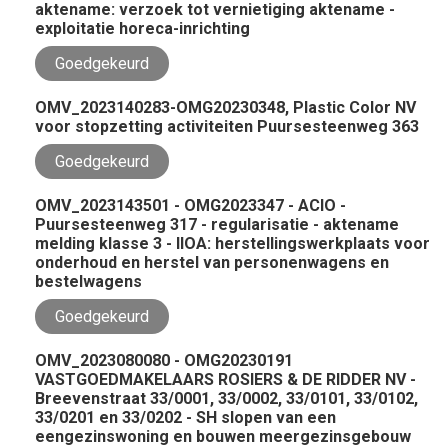
aktename: verzoek tot vernietiging aktename -
exploitatie horeca-inrichting
Goedgekeurd
OMV_2023140283-OMG20230348, Plastic Color NV
voor stopzetting activiteiten Puursesteenweg 363
Goedgekeurd
OMV_2023143501 - OMG2023347 - ACIO -
Puursesteenweg 317 - regularisatie - aktename
melding klasse 3 - IIOA: herstellingswerkplaats voor
onderhoud en herstel van personenwagens en
bestelwagens
Goedgekeurd
OMV_2023080080 - OMG20230191
VASTGOEDMAKELAARS ROSIERS & DE RIDDER NV -
Breevenstraat 33/0001, 33/0002, 33/0101, 33/0102,
33/0201 en 33/0202 - SH slopen van een
eengezinswoning en bouwen meergezinsgebouw